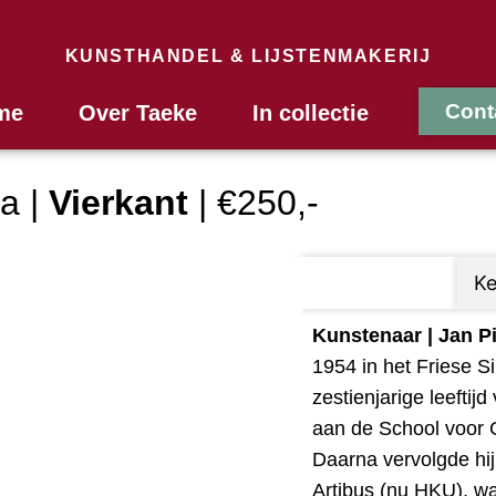
KUNSTHANDEL & LIJSTENMAKERIJ
Cont
me
Over Taeke
In collectie
a |
Vierkant
| €250,-
Omschrijving
K
Kunstenaar | Jan P
1954 in het Friese S
zestienjarige leeftij
aan de School voor 
Daarna vervolgde hij
Artibus (nu HKU), wa