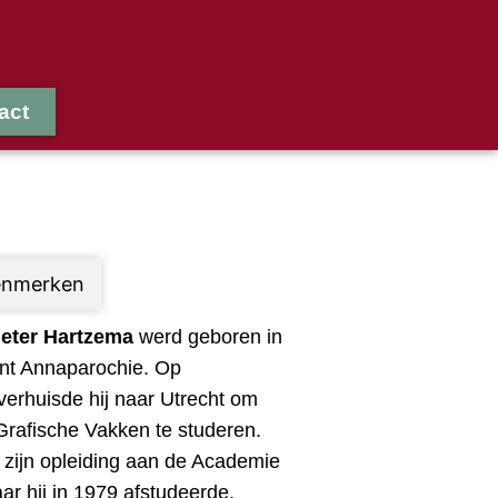
act
enmerken
ieter Hartzema
werd geboren in
int Annaparochie. Op
d verhuisde hij naar Utrecht om
Grafische Vakken te studeren.
 zijn opleiding aan de Academie
ar hij in 1979 afstudeerde.