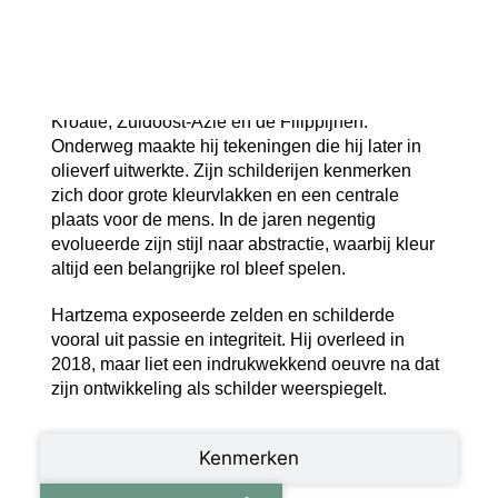
ontwikkelde hij een passie voor tekenen en
grafiek.
Na zijn afstuderen reisde Hartzema naar Amerika,
Mexico, Spanje, Italië, Portugal, Duitsland,
Kroatië, Zuidoost-Azië en de Filippijnen.
Onderweg maakte hij tekeningen die hij later in
olieverf uitwerkte. Zijn schilderijen kenmerken
zich door grote kleurvlakken en een centrale
plaats voor de mens. In de jaren negentig
evolueerde zijn stijl naar abstractie, waarbij kleur
altijd een belangrijke rol bleef spelen.
Hartzema exposeerde zelden en schilderde
vooral uit passie en integriteit. Hij overleed in
2018, maar liet een indrukwekkend oeuvre na dat
zijn ontwikkeling als schilder weerspiegelt.
Kenmerken