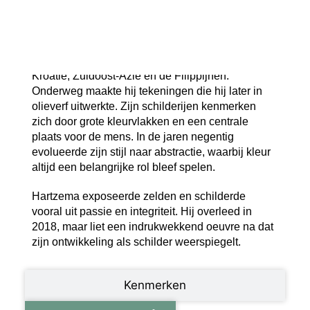
ontwikkelde hij een passie voor tekenen en
grafiek.
Na zijn afstuderen reisde Hartzema naar Amerika,
Mexico, Spanje, Italië, Portugal, Duitsland,
Kroatië, Zuidoost-Azië en de Filippijnen.
Onderweg maakte hij tekeningen die hij later in
olieverf uitwerkte. Zijn schilderijen kenmerken
zich door grote kleurvlakken en een centrale
plaats voor de mens. In de jaren negentig
evolueerde zijn stijl naar abstractie, waarbij kleur
altijd een belangrijke rol bleef spelen.
Hartzema exposeerde zelden en schilderde
vooral uit passie en integriteit. Hij overleed in
2018, maar liet een indrukwekkend oeuvre na dat
zijn ontwikkeling als schilder weerspiegelt.
Kenmerken