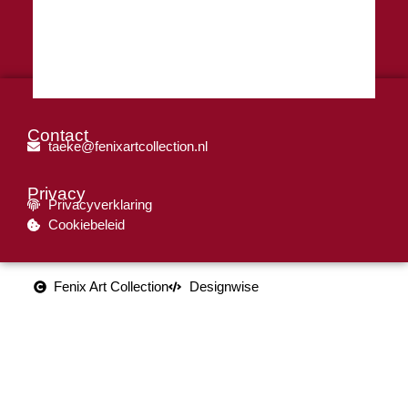
VORIGE
VOLGENDE
N.N. |
Twee appels
| € 65,-
N.N. | Herfst eik |
0105
| € 45,-
Contact
taeke@fenixartcollection.nl
Privacy
Privacyverklaring
Cookiebeleid
Fenix Art Collection
Designwise