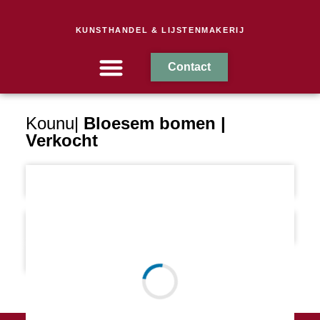
KUNSTHANDEL & LIJSTENMAKERIJ
Contact
Over Taeke
In collectie
Kounu|
Bloesem bomen |
Verkocht
Omschrijving
Kenmerken
Voor vragen mail mij